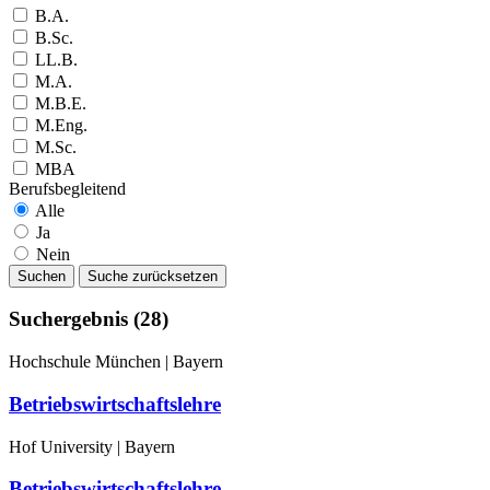
B.A.
B.Sc.
LL.B.
M.A.
M.B.E.
M.Eng.
M.Sc.
MBA
Berufsbegleitend
Alle
Ja
Nein
Suchergebnis (28)
Hochschule München | Bayern
Betriebswirtschaftslehre
Hof University | Bayern
Betriebswirtschaftslehre