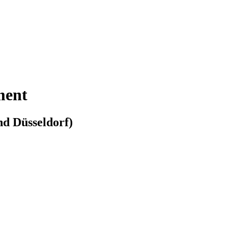
ment
d Düsseldorf)