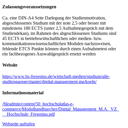
Zulassungs­voraussetzungen
Ca. eine DIN-A4 Seite Darlegung der Studienmotivation,
abgeschlossenes Studium mit der note 2,5 oder besser mit
mindestens 180 ECTS (unter 2,5 Aufnahmegespräch mit dem
Studiendekan), im Rahmen des abgeschlossenen Studiums sind
45 ECTS in betriebswirtschaftlichen oder medien- bzw.
kommunikationswissenschaftlichen Modulen nachzuweisen,
fehlende ETCS Punkte können durch einen Aufnahmetest oder
ein fachbezogenes Auswahlgespräch ersetzt werden
Website
https://www.hs-fresenius.de/wirtschaft-medien/studium/alle-
studiengaenge/master/digital-management-ma/koeln/
Informationsmaterial
/fileadmin/content/50_hochschulatlas-e-
commerce/Modulhandbuecher/Digital_Management_M.A._VZ_
__Hochschule_Fresenius.pdf
Webseite aufrufen