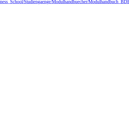
Business_School/Studiengaenge/Modulhandbuecher/Modulhandbuch_B