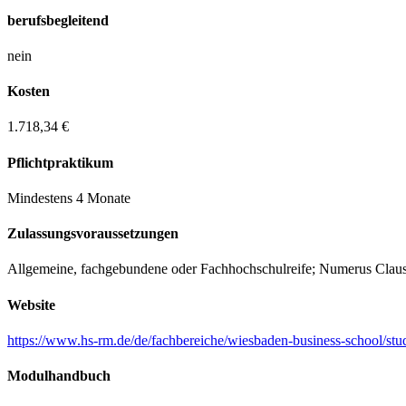
berufsbegleitend
nein
Kosten
1.718,34 €
Pflichtpraktikum
Mindestens 4 Monate
Zulassungs­voraussetzungen
Allgemeine, fachgebundene oder Fachhochschulreife; Numerus Clausus
Website
https://www.hs-rm.de/de/fachbereiche/wiesbaden-business-school/stu
Modulhandbuch